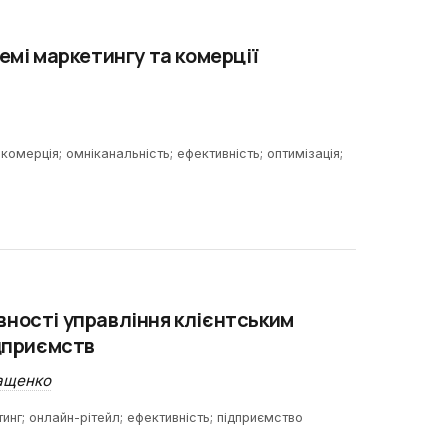
емі маркетингу та комерції
комерція; омніканальність; ефективність; оптимізація;
вності управління клієнтським
ідприємств
ащенко
инг; онлайн-рітейл; ефективність; підприємство