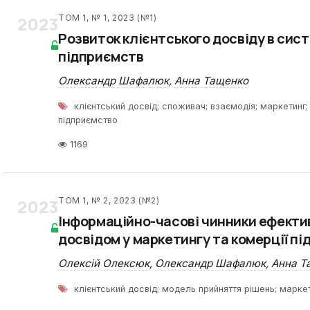
2023
ТОМ 1, № 1, 2023 (№1)
Розвиток клієнтського досвіду в сист
підприємств
Олександр Шафалюк
,
Анна Тащенко
клієнтський досвід; споживач; взаємодія; маркетинг; 
підприємство
1169
2023
ТОМ 1, № 2, 2023 (№2)
Інформаційно-часові чинники ефекти
досвідом у маркетингу та комерції п
Олексій Олексюк
,
Олександр Шафалюк
,
Анна Т
клієнтський досвід; модель прийняття рішень; маркет