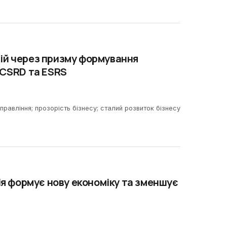
ій через призму формування
 CSRD та ESRS
управління; прозорість бізнесу; сталий розвиток бізнесу
ія формує нову економіку та зменшує