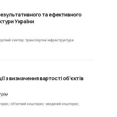
результативного та ефективного
ктури України
портний сектор; транспортна інфраструктура
ї з визначення вартості об’єктів
грім
торис; об’єктний кошторис; зведений кошторис;