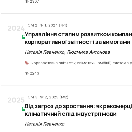
2307
2024
ТОМ 2, № 1, 2024 (№1)
Управління сталим розвитком компан
корпоративної звітності за вимогами
Наталія Левченко
,
Людмила Антонова
корпоративна звітність; кліматичні амбіції; система 
2243
2025
ТОМ 3, № 2, 2025 (№2)
Від загроз до зростання: як рекомерц
кліматичний слід індустрії моди
Наталія Левченко