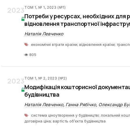
2023
ТОМ 1, № 1, 2023 (№1)
Потреби у ресурсах, необхідних для 
відновлення транспортної інфрастру
Наталія Левченко
економічні втрати країни; відновлення країни; транс
805
2023
ТОМ 1, № 2, 2023 (№2)
Модифікація кошторисної документаці
будівництва
Наталія Левченко
,
Ганна Рябічко
,
Олександр Бу
система ціноутворення у будівництві; локальний кош
договірна ціна; вартість об’єкта будівництва