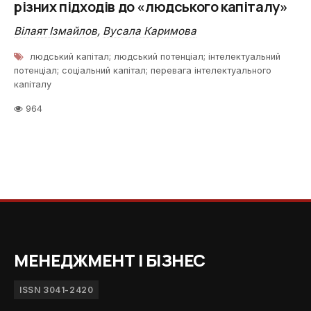
різних підходів до «людського капіталу»
Вілаят Ізмайлов
,
Вусала Каримова
людський капітал; людський потенціал; інтелектуальний
потенціал; соціальний капітал; перевага інтелектуального
капіталу
964
МЕНЕДЖМЕНТ І БІЗНЕС
ISSN 3041-2420