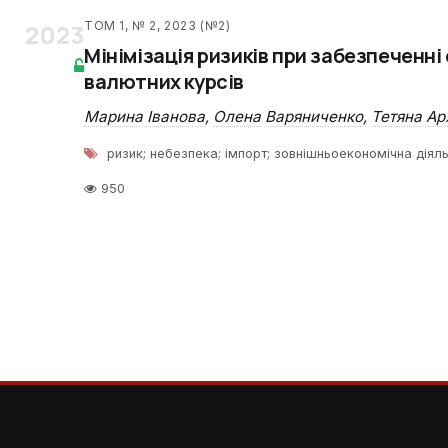
2023
ТОМ 1, № 2, 2023 (№2)
Мінімізація ризиків при забезпеченні
валютних курсів
Марина Іванова
,
Олена Варяниченко
,
Тетяна Ар
ризик; небезпека; імпорт; зовнішньоекономічна діяль
950