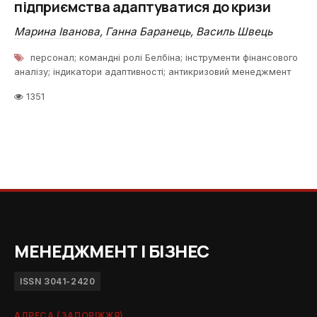
підприємства адаптуватися до кризи
Марина Іванова
,
Ганна Баранець
,
Василь Швець
персонал; командні ролі Белбіна; інструменти фінансового
аналізу; індикатори адаптивності; антикризовий менеджмент
1351
МЕНЕДЖМЕНТ І БІЗНЕС
ISSN 3041-2420
АДРЕСА (ЗАПОРІЖЖЯ)