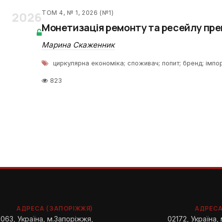
2026
ТОМ 4, № 1, 2026 (№1)
Монетизація ремонту та ресейлу прем
Марина Скаженник
циркулярна економіка; споживач; попит; бренд; імпо
823
АДРЕСА (ЗАПОРІЖЖЯ)
АДРЕСА
063, Україна, м.Запоріжжя,
02172, Україна, 