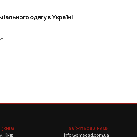
іального одягу в Україні
рт
 (КИЇВ)
ЗВ`ЖІТЬСЯ З НАМИ
м. Київ,
info@emsesd.com.ua