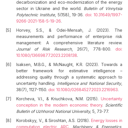
decarbonization and eco-modernization of the energy
sector in Ukraine and the world.
Bulletin of Vinnytsia
Polytechnic Institute
, 5(158), 19-36.
doi: 10.31649/1997-
9266-2021-158-5-19-26
.
Horvey, S.S., & Odei-Mensah, J. (2023). The
measurements and performance of enterprise risk
management: A comprehensive literature review.
Journal of Risk Research
, 26(7), 778-800.
doi:
10.1080/13669877.2023.2208138
.
Isaksen, M.B.G., & McNaught, K.R. (2023). Towards a
better framework for estimative intelligence –
addressing quality through a systematic approach to
uncertainty handling.
Intelligence and National Security
,
38(7), 1127-1150.
doi: 10.1080/02684527.2023.2216963
.
Korcheva, V.I., & Kriuchkova, N.M. (2015).
Uncertainty
conception in the modern economic theory
.
Scientific
Bulletin of Uzhhorod National University,
5, 73-77.
Korobskyy, V., & Siroshtan, A.S. (2018).
Energy losses in
commutation electric ARC.
Machinery & Energetics
,