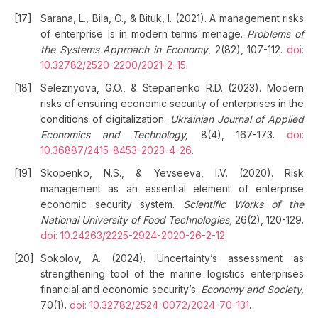
Sarana, L., Bila, O., & Bituk, I. (2021). A management risks
of enterprise is in modern terms menage.
Problems of
the Systems Approach in Economy
, 2(82), 107-112.
doi:
10.32782/2520-2200/2021-2-15
.
Seleznyova, G.O., & Stepanenko R.D. (2023). Modern
risks of ensuring economic security of enterprises in the
conditions of digitalization.
Ukrainian Journal of Applied
Economics and Technology,
8(4), 167-173.
doi:
10.36887/2415-8453-2023-4-26
.
Skopenko, N.S., & Yevseeva, I.V. (2020). Risk
management as an essential element of enterprise
economic security system.
Scientific Works of the
National University of Food Technologies,
26(2), 120-129.
doi: 10.24263/2225-2924-2020-26-2-12
.
Sokolov, A. (2024). Uncertainty’s assessment as
strengthening tool of the marine logistics enterprises
financial and economic security’s.
Economy and Society,
70(1).
doi: 10.32782/2524-0072/2024-70-131
.