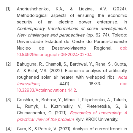
Andriushchenko, K.A., & Liezina, A.V. (2024).
Methodological aspects of ensuring the economic
security of an electric power enterprise. In
Contemporary transformations of social development:
New challenges and perspectives
(pp. 62-74). Toledo:
Universidade Estadual do Oeste do Parana-Unioeste
Nucleo de Desenvolvimento Regional.
doi:
10.54929/monograph-06-2024-02-04
.
Bahuguna, R., Chamoli, S., Barthwal, Y., Rana, S., Gupta,
A., & Bisht, V.S. (2022). Economic analysis of artificially
roughened solar air heater with v-shaped ribs.
Acta
Innovations
, 44(1), 18-33.
doi:
10.32933/ActaInnovations.44.2
.
Grushko, V., Bobrov, Y., Mihus, I., Pilipchenko, A., Tulush,
L., Rumyk, I., Kuzminskiy, V., Pletenetska, S., &
Chumachenko, O. (2021).
Economics of uncertainty: A
practical view of the problem
. Kyiv: KROK University.
Gura, K., & Petruk, V. (2021). Analysis of current trends in