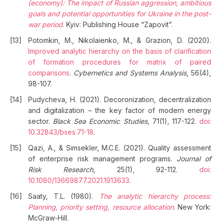
(economy): The impact of Russian aggression, ambitious
goals and potential opportunities for Ukraine in the post-
war period
. Kyiv: Publishing House “Zapovit”.
Potomkin, M., Nikolaienko, M., & Grazion, D. (2020).
Improved analytic hierarchy on the basis of clarification
of formation procedures for matrix of paired
comparisons
.
Cybernetics and Systems Analysis
, 56(4),
98-107.
Pudycheva, H. (2021). Decoronization, decentralization
and digitalization – the key factor of modern energy
sector.
Black Sea Economic Studies,
71(1), 117-122.
doi:
10.32843/bses.71-18
.
Qazi, A., & Simsekler, M.C.E. (2021). Quality assessment
of enterprise risk management programs.
Journal of
Risk Research
, 25(1), 92-112.
doi:
10.1080/13669877.2021.1913633
.
Saaty, T.L. (1980).
The analytic hierarchy process:
Planning, priority setting, resource allocation
. New York:
McGraw-Hill.