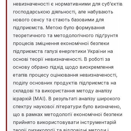
невизначеності є нормативними для суб’єктів
господарською діяльності, але набувають
нового сенсу та стають базовими для
підприємств. Метою було формування
теоретичного та методологічного підґрунтя
процесів зміцнення економічної безпеки
підприємств галузі енергетики України на
основі теорії невизначеності. В роботі за
основу обрано підхід щодо виокремлення
етапів процесу оцінювання невизначеності,
поділу основних продуктів підприємств на
складові та використання методу аналізу
ієрархій (МАІ). В результаті аналізу широкого
спектру наукової літератури було визначено,
що в рамках методології економічної безпеки
прийнято використовувати інструментарій
теорії ризикології та відповідні методи і