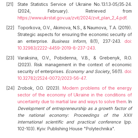
State Statistics Service of Ukraine No. 13.1.3‑05/35‑24.
(2024, February). Retrieved from
https://www.ukrstat.gov.ua/zvit/2024/zvit_plan_2_4.pdf
.
Toporkova, O.V., Akimova, N.S., & Naumova, T.A. (2019).
Strategic aspects for ensuring the economic security of
an enterprise.
Business Inform,
8(1), 237-243.
doi:
10.32983/2222-4459-2019-8-237-243
.
Varaksina, O.V., Pobidenna, V.B., & Grebenyk, R.O.
(2023). Risk management in the context of economic
security of enterprises.
Economy and Society
, 56(1).
doi:
10.32782/2524-0072/2023-56-47
.
Zrobok, O.O. (2023).
Modern problems of the energy
sector of the economy of Ukraine in the conditions of
uncertainty due to martial law and ways to solve them
. In
Development of entrepreneurship as a growth factor of
the national economy: Proceedings of the XXII
international scientific and practical conference
(pp.
102-103). Kyiv: Publishing House "Polytechnika".