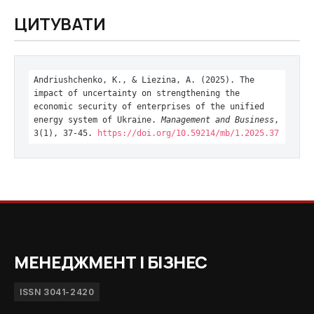
ЦИТУВАТИ
Andriushchenko, К., & Liezina, A. (2025). The
impact of uncertainty on strengthening the
economic security of enterprises of the unified
energy system of Ukraine.
Management and Business
,
3(1), 37-45.
https://doi.org/10.59214/mb/1.2025.37
МЕНЕДЖМЕНТ І БІЗНЕС
ISSN 3041-2420