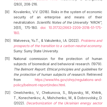
(283), 208-216.
Kovalenko, V.V. (2018). Risks in the system of economic
security of an enterprise and means of their
neutralization.
Scientific Notes of the University “KROK”
,
3(51), 175-180.
doi: 10.31732/2663-2209-2018-51-175-
180
.
Matveeva, Yu.T., & Vakulenko, I.A. (2022).
Problems and
prospects of the transition to a carbon-neutral economy
.
Sumy: Sumy State University.
National commission for the protection of human
subjects of biomedical and behavioral research. (1979).
The Belmont Report: Ethical principles and guidelines for
the protection of human subjects of research
. Retrieved
from
https://www.hhs.gov/ohrp/regulations-and-
policy/belmont-report/index.html
.
Omelchenko, V., Chekunova, S., Bilyavsky, M., Khitrik,
T., Konechenkov, A., Mishchenko, M., & Dobrovolsky, D.
(2022).
Decarbonization of the Ukrainian energy sector