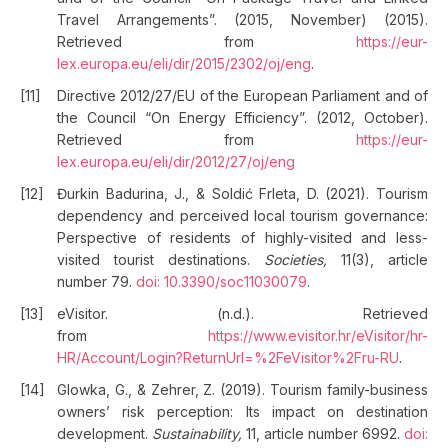
Travel Arrangements”. (2015, November) (2015).
Retrieved from
https://eur-
lex.europa.eu/eli/dir/2015/2302/oj/eng
.
Directive 2012/27/EU of the European Parliament and of
the Council “On Energy Efficiency”. (2012, October).
Retrieved from
https://eur-
lex.europa.eu/eli/dir/2012/27/oj/eng
Đurkin Badurina, J., & Soldić Frleta, D. (2021). Tourism
dependency and perceived local tourism governance:
Perspective of residents of highly-visited and less-
visited tourist destinations.
Societies,
11(3), article
number 79.
doi: 10.3390/soc11030079
.
eVisitor. (n.d.). Retrieved
from
https://www.evisitor.hr/eVisitor/hr-
HR/Account/Login?ReturnUrl=%2FeVisitor%2Fru-RU
.
Glowka, G., & Zehrer, Z. (2019). Tourism family-business
owners’ risk perception: Its impact on destination
development.
Sustainability,
11, article number 6992.
doi: