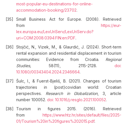
most-popular-eu-destinations-for-online-
accommodation-booking/23702
.
Small Business Act for Europe. (2008). Retrieved
from
https://eur-
lex.europa.eu/LexUriServ/LexUriServ.do?
uri=COM:2008:0394:FIN:en:PDF
.
Stojčić, N., Vizek, M., & Glaurdić, J. (2024). Short-term
rental expansion and residential displacement in tourism
communities: Evidence from Croatia.
Regional
Studies,
58(11), 2115-2128.
doi:
10.1080/00343404.2024.2346664
.
Šulc, I., & Fuerst-Bjeliš, B. (2021). Changes of tourism
trajectories in (post)covidian world: Croatian
perspectives.
Research in Globalization
, 3, article
number 100052.
doi: 10.1016/j.resglo.2021.100052
.
Tourism in figures 2015. (2016). Retrieved
from
https://www.htz.hr/sites/default/files/2025-
01/Tourism%20in%20figures%202015.pdf
.