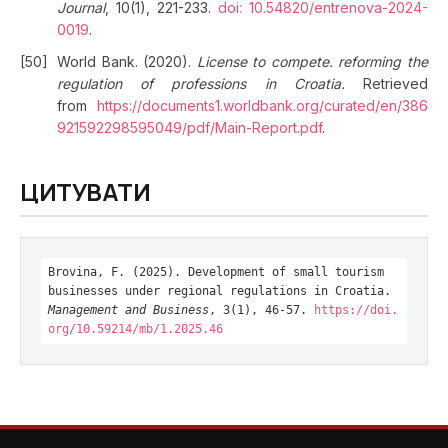
Journal
, 10(1), 221-233.
doi: 10.54820/entrenova-2024-
0019
.
World Bank. (2020).
License to compete. reforming the
regulation of professions in Croatia.
Retrieved
from
https://documents1.worldbank.org/curated/en/386
921592298595049/pdf/Main-Report.pdf
.
ЦИТУВАТИ
Brovina, F. (2025). Development of small tourism
businesses under regional regulations in Croatia.
Management and Business
, 3(1), 46-57.
https://doi.
org/10.59214/mb/1.2025.46