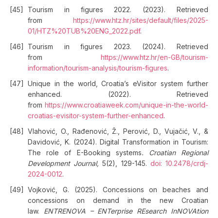
Tourism in figures 2022. (2023). Retrieved
from
https://www.htz.hr/sites/default/files/2025-
01/HTZ%20TUB%20ENG_2022.pdf
.
Tourism in figures 2023. (2024). Retrieved
from
https://www.htz.hr/en-GB/tourism-
information/tourism-analysis/tourism-figures
.
Unique in the world, Croatia’s eVisitor system further
enhanced. (2022). Retrieved
from
https://www.croatiaweek.com/unique-in-the-world-
croatias-evisitor-system-further-enhanced
.
Vlahović, O., Rađenović, Ž., Perović, D., Vujačić, V., &
Davidović, K. (2024). Digital Transformation in Tourism:
The role of E-Booking systems
. Croatian Regional
Development Journal,
5(2), 129-145.
doi: 10.2478/crdj-
2024-0012
.
Vojković, G. (2025). Concessions on beaches and
concessions on demand in the new Croatian
law.
ENTRENOVA – ENTerprise REsearch InNOVAtion