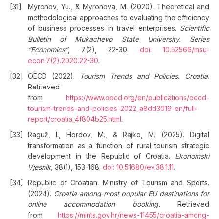
Myronov, Yu., & Myronova, M. (2020). Theoretical and
methodological approaches to evaluating the efficiency
of business processes in travel enterprises.
Scientific
Bulletin of Mukachevo State University. Series
“Economics”
, 7(2), 22-30.
doi: 10.52566/msu-
econ.7(2).2020.22-30
.
OECD (2022).
Tourism Trends and Policies.
Croatia
.
Retrieved
from
https://www.oecd.org/en/publications/oecd-
tourism-trends-and-policies-2022_a8dd3019-en/full-
report/croatia_4f804b25.html
.
Raguž, I., Hordov, M., & Rajko, M. (2025). Digital
transformation as a function of rural tourism strategic
development in the Republic of Croatia.
Ekonomski
Vjesnik,
38(1), 153-168.
doi: 10.51680/ev.38.1.11
.
Republic of Croatian. Ministry of Tourism and Sports.
(2024).
Croatia among most popular EU destinations for
online accommodation booking.
Retrieved
from
https://mints.gov.hr/news-11455/croatia-among-