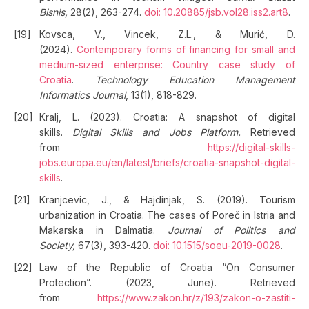
Bisnis,
28(2), 263-274.
doi: 10.20885/jsb.vol28.iss2.art8
.
Kovsca, V., Vincek, Z.L., & Murić, D.
(2024).
Contemporary forms of financing for small and
medium-sized enterprise: Country case study of
Croatia
.
Technology Education Management
Informatics
Journal
, 13(1), 818-829.
Kralj, L. (2023). Croatia: A snapshot of digital
skills.
Digital Skills and Jobs Platform.
Retrieved
from
https://digital-skills-
jobs.europa.eu/en/latest/briefs/croatia-snapshot-digital-
skills
.
Kranjcevic, J., & Hajdinjak, S. (2019). Tourism
urbanization in Croatia. The cases of Poreč in Istria and
Makarska in Dalmatia.
Journal of Politics and
Society,
67(3), 393-420.
doi: 10.1515/soeu-2019-0028
.
Law of the Republic of Croatia “On Consumer
Protection”. (2023, June). Retrieved
from
https://www.zakon.hr/z/193/zakon-o-zastiti-