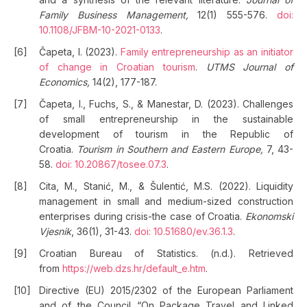
Family Business Management,
12(1) 555-576.
doi:
10.1108/JFBM-10-2021-0133
.
Čapeta, I. (2023).
Family entrepreneurship as an initiator
of change in Croatian tourism
.
UTMS Journal of
Economics,
14(2), 177-187.
Čapeta, I., Fuchs, S., & Manestar, D. (2023). Challenges
of small entrepreneurship in the sustainable
development of tourism in the Republic of
Croatia.
Tourism in Southern and Eastern Europe,
7, 43-
58.
doi: 10.20867/tosee.07.3
.
Cita, M., Stanić, M., & Šulentić, M.S. (2022). Liquidity
management in small and medium-sized construction
enterprises during crisis-the case of Croatia.
Ekonomski
Vjesnik
, 36(1), 31-43.
doi: 10.51680/ev.36.1.3
.
Croatian Bureau of Statistics. (n.d.). Retrieved
from
https://web.dzs.hr/default_e.htm
.
Directive (EU) 2015/2302 of the European Parliament
and of the Council “On Package Travel and Linked