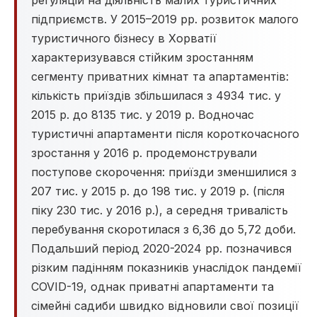
регуляцій на діяльність малих туристичних
підприємств. У 2015–2019 рр. розвиток малого
туристичного бізнесу в Хорватії
характеризувався стійким зростанням
сегменту приватних кімнат та апартаментів:
кількість приїздів збільшилася з 4934 тис. у
2015 р. до 8135 тис. у 2019 р. Водночас
туристичні апартаменти після короткочасного
зростання у 2016 р. продемонстрували
поступове скорочення: приїзди зменшилися з
207 тис. у 2015 р. до 198 тис. у 2019 р. (після
піку 230 тис. у 2016 р.), а середня тривалість
перебування скоротилася з 6,36 до 5,72 доби.
Подальший період 2020-2024 рр. позначився
різким падінням показників унаслідок пандемії
COVID-19, однак приватні апартаменти та
сімейні садиби швидко відновили свої позиції