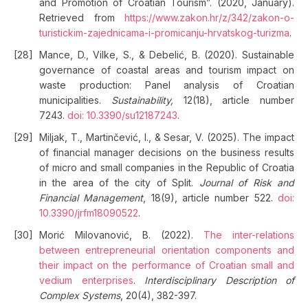
and Promotion of Croatian Tourism”. (2020, January).
Retrieved from
https://www.zakon.hr/z/342/zakon-o-
turistickim-zajednicama-i-promicanju-hrvatskog-turizma
.
Mance, D., Vilke, S., & Debelić, B. (2020). Sustainable
governance of coastal areas and tourism impact on
waste production: Panel analysis of Croatian
municipalities.
Sustainability,
12(18), article number
7243.
doi: 10.3390/su12187243
.
Miljak, T., Martinčević, I., & Sesar, V. (2025). The impact
of financial manager decisions on the business results
of micro and small companies in the Republic of Croatia
in the area of the city of Split.
Journal of Risk and
Financial Management
, 18(9), article number 522.
doi:
10.3390/jrfm18090522
.
Morić Milovanović, B. (2022).
The inter-relations
between entrepreneurial orientation components and
their impact on the performance of Croatian small and
vedium enterprises
.
Interdisciplinary Description of
Complex Systems
, 20(4), 382-397.