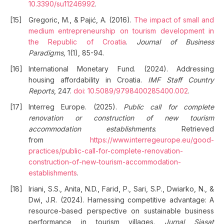
10.3390/su11246992
.
Gregoric, M., & Pajić, A. (2016).
The impact of small and
medium entrepreneurship on tourism development in
the Republic of Croatia
.
Journal of Business
Paradigms,
1(1), 85-94.
International Monetary Fund. (2024). Addressing
housing affordability in Croatia.
IMF Staff Country
Reports
, 247.
doi: 10.5089/9798400285400.002
.
Interreg Europe. (2025).
Public call for complete
renovation or construction of new tourism
accommodation establishments
. Retrieved
from
https://www.interregeurope.eu/good-
practices/public-call-for-complete-renovation-
construction-of-new-tourism-accommodation-
establishments
.
Iriani, S.S., Anita, N.D., Farid, P., Sari, S.P., Dwiarko, N., &
Dwi, J.R. (2024). Harnessing competitive advantage: A
resource-based perspective on sustainable business
performance in tourism villages.
Jurnal Siasat