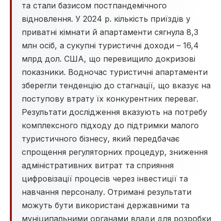
та стали базисом постпандемічного
відновлення. У 2024 р. кількість приїздів у
приватні кімнати й апартаменти сягнула 8,3
млн осіб, а сукупні туристичні доходи – 16,4
млрд дол. США, що перевищило докризові
показники. Водночас туристичні апартаменти
зберегли тенденцію до стагнації, що вказує на
поступову втрату їх конкурентних переваг.
Результати дослідження вказують на потребу
комплексного підходу до підтримки малого
туристичного бізнесу, який передбачає
спрощення регуляторних процедур, зниження
адміністративних витрат та сприяння
цифровізації процесів через інвестиції та
навчання персоналу. Отримані результати
можуть бути використані державними та
муніципальними органами влади для розробки