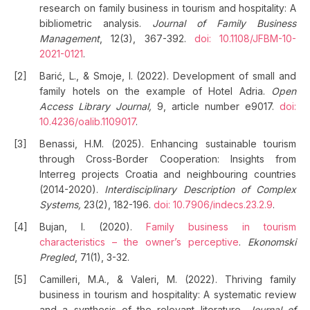
research on family business in tourism and hospitality: A
bibliometric analysis.
Journal of Family Business
Management
, 12(3), 367-392.
doi: 10.1108/JFBM-10-
2021-0121
.
Barić, L., & Smoje, I. (2022). Development of small and
family hotels on the example of Hotel Adria.
Open
Access Library Journal,
9, article number e9017.
doi:
10.4236/oalib.1109017
.
Benassi, H.M. (2025). Enhancing sustainable tourism
through Cross-Border Cooperation: Insights from
Interreg projects Croatia and neighbouring countries
(2014-2020).
Interdisciplinary Description of Complex
Systems,
23(2), 182-196.
doi: 10.7906/indecs.23.2.9
.
Bujan, I. (2020).
Family business in tourism
characteristics – the owner’s perceptive
.
Ekonomski
Pregled
, 71(1), 3-32.
Camilleri, M.A., & Valeri, M. (2022). Thriving family
business in tourism and hospitality: A systematic review
and a synthesis of the relevant literature.
Journal of