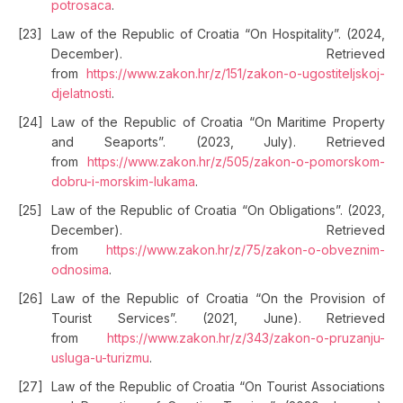
potrosaca
.
Law of the Republic of Croatia “On Hospitality”. (2024,
December). Retrieved
from
https://www.zakon.hr/z/151/zakon-o-ugostiteljskoj-
djelatnosti
.
Law of the Republic of Croatia “On Maritime Property
and Seaports”. (2023, July). Retrieved
from
https://www.zakon.hr/z/505/zakon-o-pomorskom-
dobru-i-morskim-lukama
.
Law of the Republic of Croatia “On Obligations”. (2023,
December). Retrieved
from
https://www.zakon.hr/z/75/zakon-o-obveznim-
odnosima
.
Law of the Republic of Croatia “On the Provision of
Tourist Services”. (2021, June). Retrieved
from
https://www.zakon.hr/z/343/zakon-o-pruzanju-
usluga-u-turizmu
.
Law of the Republic of Croatia “On Tourist Associations