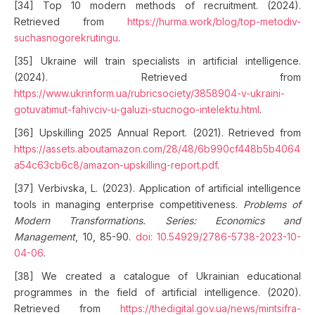
[34] Top 10 modern methods of recruitment. (2024).
Retrieved from
https://hurma.work/blog/top-metodiv-
suchasnogorekrutingu
.
[35] Ukraine will train specialists in artificial intelligence.
(2024). Retrieved from
https://www.ukrinform.ua/rubricsociety/3858904-v-ukraini-
gotuvatimut-fahivciv-u-galuzi-stucnogo-intelektu.html
.
[36] Upskilling 2025 Annual Report. (2021). Retrieved from
https://assets.aboutamazon.com/28/48/6b990cf448b5b4064
a54c63cb6c8/amazon-upskilling-report.pdf
.
[37] Verbivska, L. (2023). Application of artificial intelligence
tools in managing enterprise competitiveness.
Problems of
Modern Transformations. Series: Economics and
Management
, 10, 85-90.
doi: 10.54929/2786-5738-2023-10-
04-06
.
[38] We created a catalogue of Ukrainian educational
programmes in the field of artificial intelligence. (2020).
Retrieved from
https://thedigital.gov.ua/news/mintsifra-