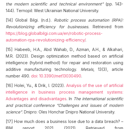
the modern scientific and technical environment”
(pp. 143-
144). Ternopil: West Ukrainian National University.
[14] Global Bilgi. (n.d.).
Robotic process automation (RPA):
Revolutionizing efficiency for businesses.
Retrieved from
https://blog.globalbilgi.com.ua/en/robotic-process-
automation-rpa-revolutionizing-efficiency/
.
[15] Habeeb, H.A., Abd Wahab, D., Azman, A.H., & Alkahari,
M.R. (2023). Design optimization method based on artificial
intelligence (hybrid method) for repair and restoration using
additive manufacturing technology.
Metals
, 13(3), article
number 490.
doi: 10.3390/met13030490
.
[16] Holei, Yu., & Drik, I. (2023).
Analysis of the use of artificial
intelligence in business process management systems:
Advantages and disadvantages
. In
The international scientific
and practical conference “Challenges and issues of modern
science”
. Dnipro: Oles Honchar Dnipro National University.
[17] How much does a business lose due to a data breach? –
IBM report 2021. (2021) Retrieved from