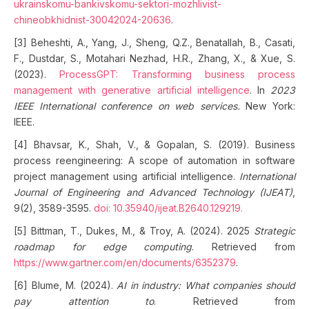
ukrainskomu-bankivskomu-sektori-mozhlivist-
chineobkhidnist-30042024-20636
.
[3] Beheshti, A., Yang, J., Sheng, Q.Z., Benatallah, B., Casati,
F., Dustdar, S., Motahari Nezhad, H.R., Zhang, X., & Xue, S.
(2023).
ProcessGPT: Transforming business process
management with generative artificial intelligence
. In
2023
IEEE International conference on web services.
New York:
IEEE.
[4] Bhavsar, K., Shah, V., & Gopalan, S. (2019). Business
process reengineering: A scope of automation in software
project management using artificial intelligence.
International
Journal of Engineering and Advanced Technology (IJEAT)
,
9(2), 3589-3595.
doi: 10.35940/ijeat.B2640.129219
.
[5] Bittman, T., Dukes, M., & Troy, A. (2024). 2025
Strategic
roadmap for edge computing
. Retrieved from
https://www.gartner.com/en/documents/6352379
.
[6] Blume, M. (2024).
AI in industry: What companies should
pay attention to
. Retrieved from