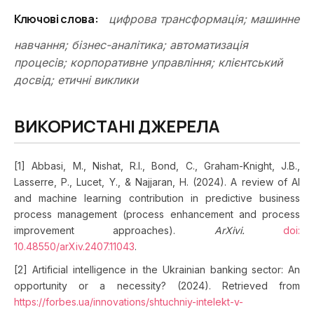
Ключові слова:
цифрова трансформація; машинне
навчання; бізнес-аналітика; автоматизація
процесів; корпоративне управління; клієнтський
досвід; етичні виклики
ВИКОРИСТАНІ ДЖЕРЕЛА
[1] Abbasi, M., Nishat, R.I., Bond, C., Graham-Knight, J.B.,
Lasserre, P., Lucet, Y., & Najjaran, H. (2024). A review of AI
and machine learning contribution in predictive business
process management (process enhancement and process
improvement approaches).
ArXivi.
doi:
10.48550/arXiv.2407.11043
.
[2] Artificial intelligence in the Ukrainian banking sector: An
opportunity or a necessity? (2024). Retrieved from
https://forbes.ua/innovations/shtuchniy-intelekt-v-