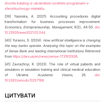
stvorila-katalog-iz-ukrainskimi-osvitnimi-programami-v-
sferishtuchnogo-intelektu
.
[39] Yasinska, A. (2021). Accounting procedures digital
transformation for business processes improvement.
Economics, Entrepreneurship, Management
, 8(2), 44-50.
doi:
10.23939/eem2021.02.044
.
[40] Yurasov, S. (2024).
How artificial intelligence is changing
the way banks operate. Analysing this topic on the examples
of Sense Bank and leading international institutions
. Retrieved
from
https://dev.ua/en/news/sense-1731912938
.
[41] Zavrazhnyi, K. (2023). The role of virtual patients and
simulators in simulation training and clinical medical education
of Ukraine.
Academic Visions
, 26.
doi:
10.5281/zenodo.10257188
.
ЦИТУВАТИ