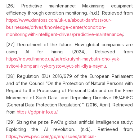
[26] Predictive maintenance: Maximising equipment
efficiency through condition monitoring. (n.d.). Retrieved from
https://www.danfoss.com/uk-ua/about-danfoss/our-
businesses/drives/knowledge-center/condition-
monitoringwith-intelligent-drives/predictive-maintenance/
.
[27] Recruitment of the future: How global companies are
using AI for hiring. (2024). Retrieved from
https://news.finance.ua/ua/rekrutynh-maybutn-oho-yak-
svitovi-kompanii-vykorystovuyut-shi-dlya-naymu
.
[28] Regulation (EU) 2016/679 of the European Parliament
and of the Council “On the Protection of Natural Persons with
Regard to the Processing of Personal Data and on the Free
Movement of Such Data, and Repealing Directive 95/46/EC
(General Data Protection Regulation)”. (2016, April). Retrieved
from
https://gdpr-info.eu/
.
[29] Sizing the prize. PwC’s global artificial intelligence study:
Exploiting the AI revolution. (n.d.). Retrieved from
https://www.pwc.com/gx/en/issues/artificial-