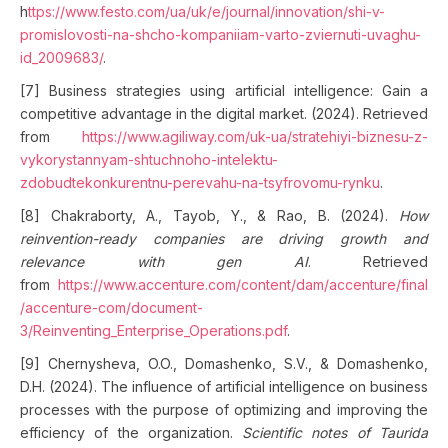
h
ttps://www.festo.com/ua/uk/e/journal/innovation/shi-v-
promislovosti-na-shcho-kompaniiam-varto-zviernuti-uvaghu-
id_2009683/
.
[7] Business strategies using artificial intelligence: Gain a
competitive advantage in the digital market. (2024). Retrieved
from
https://www.agiliway.com/uk-ua/stratehiyi-biznesu-z-
vykorystannyam-shtuchnoho-intelektu-
zdobudtekonkurentnu-perevahu-na-tsyfrovomu-rynku
.
[8] Chakraborty, A., Tayob, Y., & Rao, B. (2024).
How
reinvention-ready companies are driving growth and
relevance with gen AI
. Retrieved
from
https://www.accenture.com/content/dam/accenture/final
/accenture-com/document-
3/Reinventing_Enterprise_Operations.pdf
.
[9] Chernysheva, O.O., Domashenko, S.V., & Domashenko,
D.H. (2024). The influence of artificial intelligence on business
processes with the purpose of optimizing and improving the
efficiency of the organization.
Scientific notes of Taurida