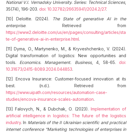
National V.I. Vernadsky University. Series: Technical Sciences
,
35(74), 196-203.
doi: 10.32782/26635941/2024.2/27
.
[10] Deloitte. (2024).
The State of generative AI in the
enterprise
. Retrieved from
https://www2.deloitte.com/us/en/pages/consulting/articles/sta
te-of-generative-ai-in-enterprise.html
.
[11] Dyma, O., Martynenko, M., & Kryveshchenko, V. (2024).
Digital transformation of logistics: New opportunities and
tools.
Economics. Management. Business
, 4, 58-65.
doi:
10.31673/2415-8089.2024.044853
.
[12] Encova Insurance: Customer-focused innovation at its
best. (n.d.). Retrieved from
https://www.uipath.com/resources/automation-case-
studies/encova-insurance-scales-automation
.
[13] Falovych, N., & Dubchak, O. (2023).
Implementation of
artificial intelligence in logistics: The future of the logistics
industry
. In
Materials of the II Ukrainian scientific and practical
internet conference “Marketing technologies of enterprises in