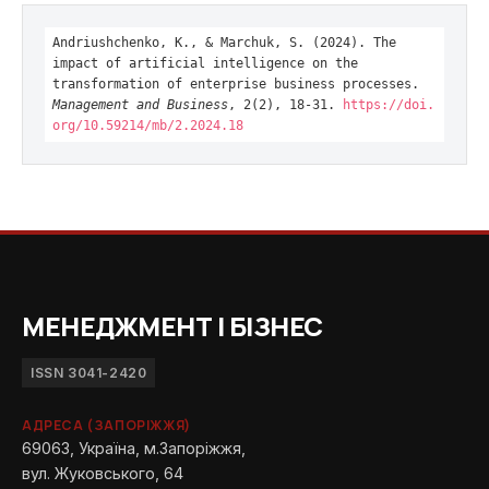
Andriushchenko, К., & Marchuk, S. (2024). The
impact of artificial intelligence on the
transformation of enterprise business processes.
Management and Business
, 2(2), 18-31.
https://doi.
org/10.59214/mb/2.2024.18
МЕНЕДЖМЕНТ І БІЗНЕС
ISSN 3041-2420
АДРЕСА (ЗАПОРІЖЖЯ)
69063, Україна, м.Запоріжжя,
вул. Жуковського, 64