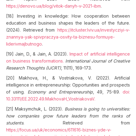
https://denovo.ua/blog/vitok-danyh-v-2021-ibm
.
[18] Investing in knowledge: How cooperation between
education and business shapes the leaders of the future.
(2024). Retrieved from
https://itcluster.lviv.ua/investycziyi-v-
znannya-yak-spivpraczya-osvity-ta-biznesu-formuye-
liderivmajbutnogo
.
[19] Jain, D., & Jain, A. (2023).
Impact of artificial intelligence
on business transformations
.
International Journal of Creative
Research Thoughts (IJCRT)
, 11(11), 169-173.
[20] Makhova, H., & Vostriakova, V. (2022). Artificial
intelligence in entrepreneurship: Opportunities and prospects
of using.
Economy and Entrepreneurship
, 49, 75-89.
doi:
10.33111/EE.2022.49.MakhovaH_VostriakovaV
.
[21] Maksymchuk, L. (2023).
Business is going to universities:
how companies grow future leaders from the ranks of
students
. Retrieved from
https://focus.ua/uk/economics/611616-biznes-yde-v-