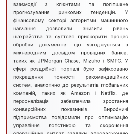
взаємодії з клієнтами та поліпшене
прогнозування ринкових тенденцій. У
фінансовому секторі алгоритми машинного
навчання дозволили знизити рівень
шахрайства та суттєво прискорити процес
обробки документів, що узгоджується з
міжнародним досвідом провідних банків,
таких як JPMorgan Chase, Mizuho і SMFG. У
сфері роздрібної торгівлі було зафіксовано
покращення точності рекомендаційних
систем, аналогічно до результатів глобальних
компаній, таких як Amazon і Netflix, де
персоналізація забезпечила зростання
конверсійних показників. Виробничі
підприємства повідомили про оптимізацію
управління логістикою та скорочення
операційних витрат завдяки впровадженню