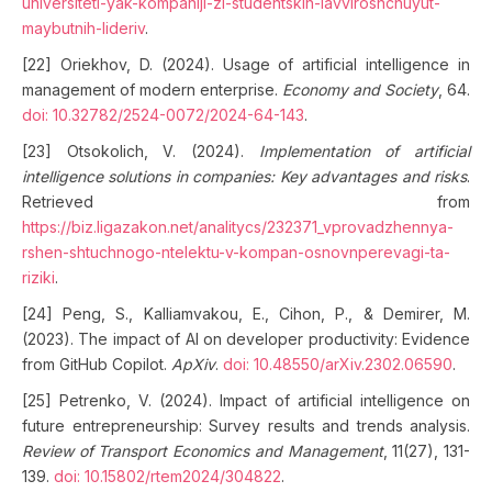
universiteti-yak-kompaniji-zi-studentskih-lavviroshchuyut-
maybutnih-lideriv
.
[22] Oriekhov, D. (2024). Usage of artificial intelligence in
management of modern enterprise.
Economy and Society
, 64.
doi: 10.32782/2524-0072/2024-64-143
.
[23] Otsokolich, V. (2024).
Implementation of artificial
intelligence solutions in companies: Key advantages and risks
.
Retrieved from
https://biz.ligazakon.net/analitycs/232371_vprovadzhennya-
rshen-shtuchnogo-ntelektu-v-kompan-osnovnperevagi-ta-
riziki
.
[24] Peng, S., Kalliamvakou, E., Cihon, P., & Demirer, M.
(2023). The impact of AI on developer productivity: Evidence
from GitHub Copilot.
ApXiv
.
doi: 10.48550/arXiv.2302.06590
.
[25] Petrenko, V. (2024). Impact of artificial intelligence on
future entrepreneurship: Survey results and trends analysis.
Review of Transport Economics and Management
, 11(27), 131-
139.
doi: 10.15802/rtem2024/304822
.