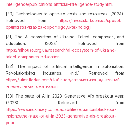
intelligence/publications/artificial-intelligence-study.html
.
[30] Technologies to optimise costs and resources. (2024).
Retrieved from
https://investstart.com.ua/sposobi-
optimizatsiivitrat-za-dopomogoyu-texnologij
.
[31] The AI ecosystem of Ukraine: Talent, companies, and
education. (2024). Retrieved from
https://aihouse.org.ua/research/ai-ecosystem-of-ukraine-
talent-companies-education
.
[32] The impact of artificial intelligence in automation:
Revolutionising industries. (n.d.). Retrieved from
https://julienflorkin.com/uk/бізнес/автоматизація/штучний-
інтелект-в-автоматизації
.
[33] The state of AI in 2023: Generative AI’s breakout year.
(2023). Retrieved from
https://www.mckinsey.com/capabilities/quantumblack/our-
insights/the-state-of-ai-in-2023-generative-ais-breakout-
year
.