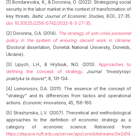
[1] Bondarevska, K., & Doronina, O. (2022). Strategizing social
security in the labor market in the context of transformation of
key threats.
Baltic Journal of Economic Studies
, 8(3), 27-35.
doi: 10.30525/2256-0742/2022-8-3-27-35
.
[2] Doronina, O.A. (2014).
The strategy of anti-crisis personnel
policy in the system of ensuring decent work in Ukraine
.
(Doctoral dissertation, Donetsk National University, Donetsk,
Ukraine).
[3] Lipych, L.H., & Hrytsiuk, N.O. (2013).
Approaches to
defining the concept of strategy
.
Journal “Investytsiyi:
praktyka ta dosvid”
, 8, 131-134.
[4] Lomonosov, D.A. (2011). The essence of the concept of
"strategy" and its differences from tactics and operational
actions.
Economic innovations
, 45, 156-160.
[5] Strashynska, L.V. (2007). Theoretical and methodological
approaches to the definition of economic strategy as a
category of economic science. Retrieved from
https://dspace.nuft.edu.ua/server/api/core/bitstreams/0e2d14