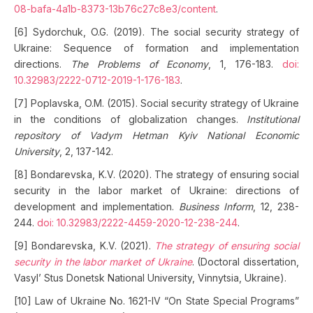
08-bafa-4a1b-8373-13b76c27c8e3/content
.
[6] Sydorchuk, O.G. (2019). The social security strategy of
Ukraine: Sequence of formation and implementation
directions.
The Problems of Economy
, 1, 176-183.
doi:
10.32983/2222-0712-2019-1-176-183
.
[7] Poplavska, O.M. (2015). Social security strategy of Ukraine
in the conditions of globalization changes.
Institutional
repository of Vadym Hetman Kyiv National Economic
University
, 2, 137-142.
[8] Bondarevska, K.V. (2020). The strategy of ensuring social
security in the labor market of Ukraine: directions of
development and implementation.
Business Inform
, 12, 238-
244.
doi: 10.32983/2222-4459-2020-12-238-244
.
[9] Bondarevska, K.V. (2021).
The strategy of ensuring social
security in the labor market of Ukraine
. (Doctoral dissertation,
Vasyl’ Stus Donetsk National University, Vinnytsia, Ukraine).
[10] Law of Ukraine No. 1621-IV “On State Special Programs”